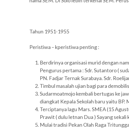
nama SEM. Di Solo lebih terkenal SEM. Perusa
Tahun 1951-1955
Peristiwa – kperistiwa penting :
Berdirinya organisasi murid dengan na
Pengurus pertama : Sdr. Sutantoro ( suda
PN. Fadjar Ternak Surabaya. Sdr. Roelija
Timbul masalah ujian bagi para demobili
Sudarmoatmojo kembali bertugas ke ja
diangkat Kepala Sekolah baru yaitu BP. 
Terciptanya lagu Mars. SMEA (15 Agustus
Prawit ( dulu letnan Dua ) Sayang sekali k
Mulai tradisi Pekan Olah Raga Tritungg