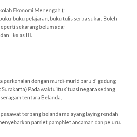
ekolah Ekonomi Menengah );
uku-buku pelajaran, buku tulis serba sukar. Boleh
 seperti sekarang belum ada;
dan I kelas III.
 perkenalan dengan murdi-murid baru di gedung
 Surakarta) Pada waktu itu situasi negara sedang
seragam tentara Belanda,
i pesawat terbang belanda melayang laying rendah
tu menyebarkan pamlet pamphlet ancaman dan peluru.