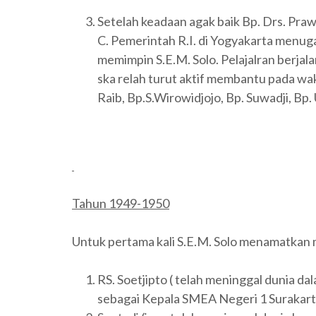
Setelah keadaan agak baik Bp. Drs. P
C. Pemerintah R.I. di Yogyakarta men
memimpin S.E.M. Solo. Pelajalran berjal
ska relah turut aktif membantu pada wakt
Raib, Bp.S.Wirowidjojo, Bp. Suwadji, Bp.
Tahun 1949-1950
Untuk pertama kali S.E.M. Solo menamatkan m
RS. Soetjipto ( telah meninggal dunia d
sebagai Kepala SMEA Negeri 1 Surakar