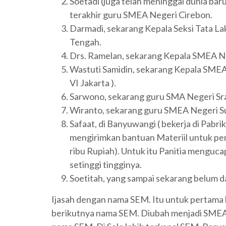
Soetadi (juga telah meninggal dunia bar
terakhir guru SMEA Negeri Cirebon.
Darmadi, sekarang Kepala Seksi Tata L
Tengah.
Drs. Ramelan, sekarang Kepala SMEA Neg
Wastuti Samidin, sekarang Kepala SMEA
VI Jakarta ).
Sarwono, sekarang guru SMA Negeri S
Wiranto, sekarang guru SMEA Negeri 
Safaat, di Banyuwangi ( bekerja di Pabri
mengirimkan bantuan Materiil untuk peny
ribu Rupiah). Untuk itu Panitia menguc
setinggi tingginya.
Soetitah, yang sampai sekarang belum da
Ijasah dengan nama SEM. Itu untuk pertama ka
berikutnya nama SEM. Diubah menjadi SMEA.