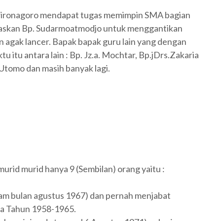
rawironagoro mendapat tugas memimpin SMA bagian
ugaskan Bp. Sudarmoatmodjo untuk menggantikan
an agak lancer. Bapak bapak guru lain yang dengan
u itu antara lain : Bp. Jz.a. Mochtar, Bp.jDrs.Zakaria
 Utomo dan masih banyak lagi.
urid murid hanya 9 (Sembilan) orang yaitu :
alam bulan agustus 1967) dan pernah menjabat
ta Tahun 1958-1965.