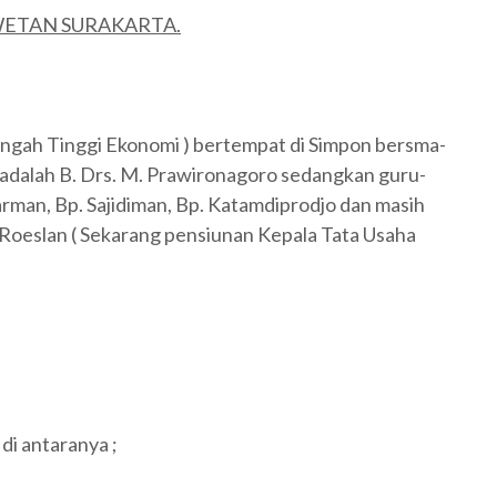
IWETAN SURAKARTA.
engah Tinggi Ekonomi ) bertempat di Simpon bersma-
dalah B. Drs. M. Prawironagoro sedangkan guru-
parman, Bp. Sajidiman, Bp. Katamdiprodjo dan masih
 Roeslan ( Sekarang pensiunan Kepala Tata Usaha
di antaranya ;