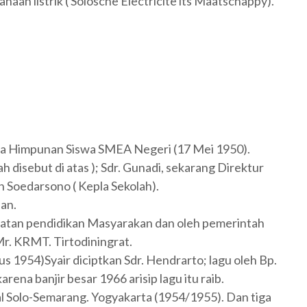
haan listrik ( Solosche Electricite its Maatschappy).
ma Himpunan Siswa SMEA Negeri (17 Mei 1950).
h disebut di atas ); Sdr. Gunadi, sekarang Direktur
n Soedarsono ( Kepla Sekolah).
san.
watan pendidikan Masyarakan dan oleh pemerintah
Mr. KRMT. Tirtodiningrat.
 1954)Syair diciptkan Sdr. Hendrarto; lagu oleh Bp.
arena banjir besar 1966 arisip lagu itu raib.
al Solo-Semarang. Yogyakarta (1954/1955). Dan tiga