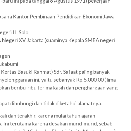
u-baru ini pada tanggal 6 Agustus 1971) pekerjaan
aksana Kantor Pembinaan Pendidikan Ekonomi Jawa
eri III Solo
 Negeri XV Jakarta (suaminya Kepala SMEA negeri
ragen
Sukabumi
k Kertas Basuki Rahmat) Sdr. Safaat paling banyak
elenggaraan ini, yaitu sebanyak Rp.5.000,00 ( lima
apkan beribu-ribu terima kasih dan penghargaan yang
pat dihubungi dan tidak diketahui alamatnya.
li dan terakhir, karena mulai tahun ajaran
 Ini terutama karena desakan murid-murid, sebab