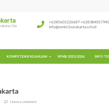
akarta
+6285601226687 +62838405794
urakarta City
info@smkn1surakarta.sch.id
KOMPETENSI KEAHLIAN
SPMB 2025/2026
INFO TE
akarta
Leave a comment