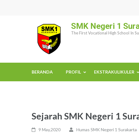
Skip
to
content
SMK Negeri 1 Sur
(Press
The First Vocational High School In S
Enter)
BERANDA
PROFIL
EKSTRAKULIKULER
Sejarah SMK Negeri 1 Sur
9 May,2020
Humas SMK Negeri 1 Surakarta