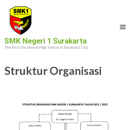
Skip
to
content
(Press
Enter)
SMK Negeri 1 Surakarta
The First Vocational High School In Surakarta City
Struktur Organisasi