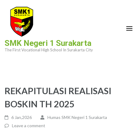
Skip
to
content
(Press
Enter)
SMK Negeri 1 Surakarta
The First Vocational High School In Surakarta City
REKAPITULASI REALISASI
BOSKIN TH 2025
6 Jan,2026
Humas SMK Negeri 1 Surakarta
Leave a comment