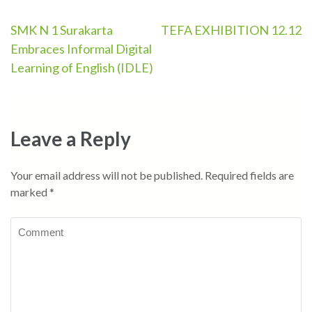
SMK N 1 Surakarta
TEFA EXHIBITION 12.12
Post
Embraces Informal Digital
navigation
Learning of English (IDLE)
Leave a Reply
Your email address will not be published.
Required fields are
marked
*
Comment