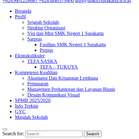
+6285601226687 +6283840579400
info@smkn1surakarta.sch.id
Beranda
Profil
Sejarah Sekolah
Struktur Organisasi
Visi dan Misi SMK Negeri 1 Surakarta
Sarpras
Fasilitas SMK Negeri 1 Surakarta
Perpus
Ekstrakulikuler
TEFA SASKA
TEFA – TUKUYA
Kompetensi Keahlian
Akuntansi Dan Keuangan Lembaga
Pemasaran
Manajemen Perkantoran dan Layanan Bisnis
Desain Komunikasi Visual
SPMB 2025/2026
Info Terkini
GYC
Majalah Sekolah
Search for: