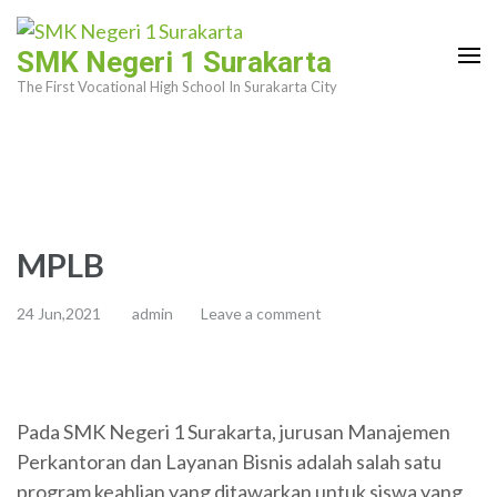
Skip
to
SMK Negeri 1 Surakarta
content
The First Vocational High School In Surakarta City
(Press
Enter)
MPLB
24 Jun,2021
admin
Leave a comment
Pada SMK Negeri 1 Surakarta, jurusan Manajemen
Perkantoran dan Layanan Bisnis adalah salah satu
program keahlian yang ditawarkan untuk siswa yang