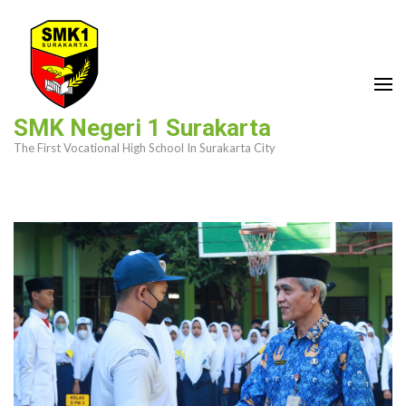
Skip
to
content
(Press
Enter)
SMK Negeri 1 Surakarta
The First Vocational High School In Surakarta City