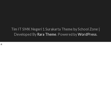
Tim IT SMK Negeri 1 Surakarta Theme by
School Zone |
Developed By
Rara Theme
. Powered by
WordPress
.
1
Assalamu'alaikum
Melalui fasilitas ini anda bisa menanyakan hal apapun,
menyampaikan kritik, saran dan masukan kepada SMK N 1
Surakarta ,
Data dan isi chat anda dijamin kerahasiaan nya
Open chat