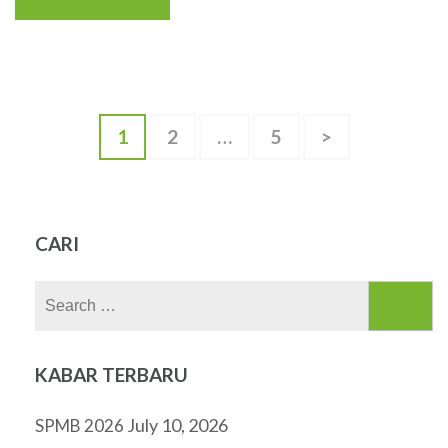
Posts
Page
1
Page
2
…
Page
5
>
navigation
CARI
Search
for:
KABAR TERBARU
July 10, 2026
SPMB 2026