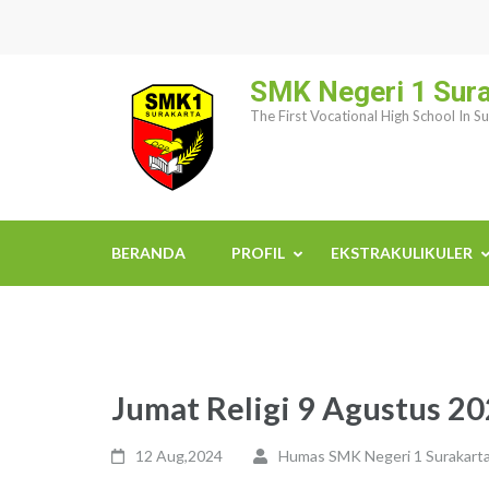
Skip
to
content
SMK Negeri 1 Sur
(Press
The First Vocational High School In S
Enter)
BERANDA
PROFIL
EKSTRAKULIKULER
Jumat Religi 9 Agustus 2
12 Aug,2024
Humas SMK Negeri 1 Surakart