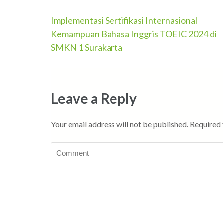
Implementasi Sertifikasi Internasional
Post
Kemampuan Bahasa Inggris TOEIC 2024 di
navigation
SMKN 1 Surakarta
Leave a Reply
Your email address will not be published.
Required 
Comment