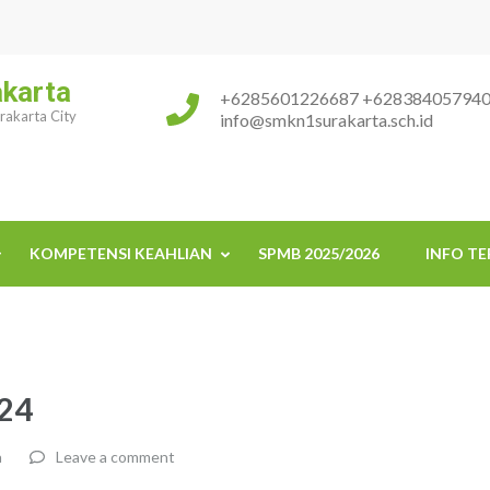
akarta
+6285601226687 +62838405794
urakarta City
info@smkn1surakarta.sch.id
KOMPETENSI KEAHLIAN
SPMB 2025/2026
INFO TE
024
a
Leave a comment