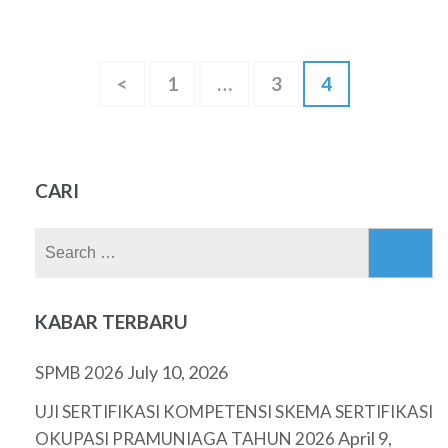
Posts
<
Page
1
…
Page
3
Page
4
navigation
CARI
Search
for:
KABAR TERBARU
July 10, 2026
SPMB 2026
UJI SERTIFIKASI KOMPETENSI SKEMA SERTIFIKASI
April 9,
OKUPASI PRAMUNIAGA TAHUN 2026