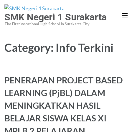
Skip
to
SMK Negeri 1 Surakarta
content
The First Vocational High School In Surakarta City
(Press
Enter)
Category:
Info Terkini
PENERAPAN PROJECT BASED
LEARNING (PjBL) DALAM
MENINGKATKAN HASIL
BELAJAR SISWA KELAS XI
MPLB 2 PELAJARAN