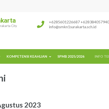
akarta
+6285601226687 +62838405794
urakarta City
info@smkn1surakarta.sch.id
KOMPETENSI KEAHLIAN
SPMB 2025/2026
INFO TE
ni
Agustus 2023