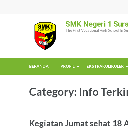
Skip
to
content
SMK Negeri 1 Sur
(Press
The First Vocational High School In S
Enter)
BERANDA
PROFIL
EKSTRAKULIKULER
Category:
Info Terki
Kegiatan Jumat sehat 18 