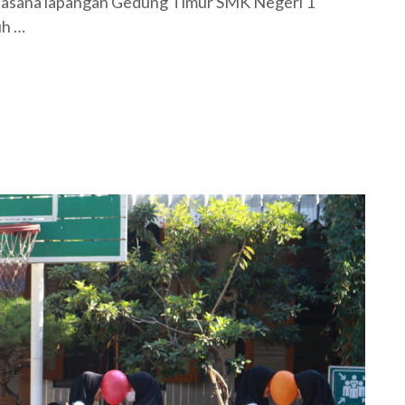
 suasana lapangan Gedung Timur SMK Negeri 1
uh …