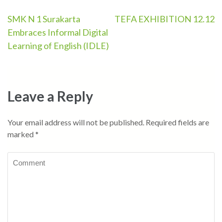
SMK N 1 Surakarta
TEFA EXHIBITION 12.12
Post
Embraces Informal Digital
navigation
Learning of English (IDLE)
Leave a Reply
Your email address will not be published.
Required fields are
marked
*
Comment