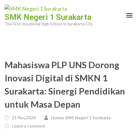
Skip
to
SMK Negeri 1 Surakarta
content
The First Vocational High School In Surakarta City
(Press
Enter)
Mahasiswa PLP UNS Dorong
Inovasi Digital di SMKN 1
Surakarta: Sinergi Pendidikan
untuk Masa Depan
21 Nov,2024
Humas SMK Negeri 1 Surakarta
Leave a comment